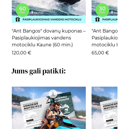
"Ant Bangos" dovanų kuponas –
"Ant Bangos" d
Pasiplaukiojimas vandens
Pasiplaukiojima
motociklu Kaune (60 min.)
motociklu Kaune
Kaina
Kaina
120,00 €
65,00 €
Jums gali patikti: