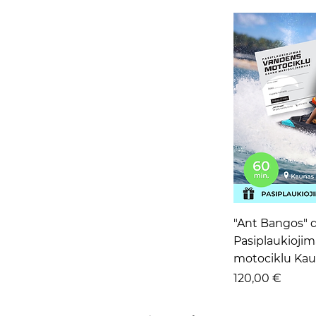
Grei
"Ant Bangos" 
Pasiplaukioji
motociklu Kau
Kaina
120,00 €