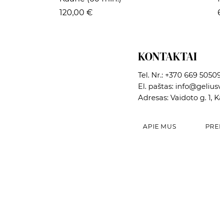
Kaina
120,00 €
KONTAKTAI
Tel. Nr.:
+370 669 5050
El. paštas:
info@geliusv
Adresas: Vaidoto g. 1, 
APIE MUS
PRE
Greita peržiūra
Greita peržiūra
Greita peržiūra
Dekoratyvinė paukščių lesyklėlė
Vazonas
Dekoratyvinė paukščių lesyklėlė
Kaina
Kaina
Kaina
12,02 €
5,42 €
15,00 €