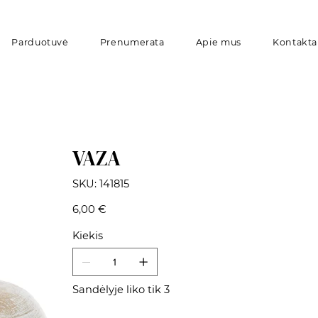
Parduotuvė
Prenumerata
Apie mus
Kontakta
VAZA
SKU
SKU:
141815
141815
Kaina
6,00 €
Kiekis
Sandėlyje liko tik 3