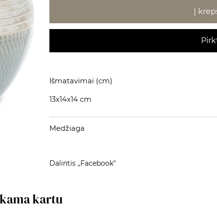
Į krep
Pirk
Išmatavimai (cm)
13x14x14 cm
Medžiaga
Dalintis ,,Facebook"
rkama kartu