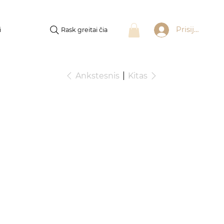
Prisijungti
Rask greitai čia
i
Ankstesnis
Kitas