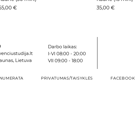
Kaina
Kaina
65,00 €
35,00 €
9
Darbo laikas:
enciustudija.lt
I-VI 08:00 - 20:00
Kaunas, Lietuva
VII 09:00 - 18:00
NUMERATA
PRIVATUMAS/TAISYKLĖS
FACEBOOK
Greita peržiūra
Greita peržiūra
Greita peržiūra
Grei
Grei
Grei
Vazonas
Vazonas
Dekoratyvinė paukščių lesyklėlė
VAZA
VAZA
Vazonas
Kaina
Kaina
Kaina
Kaina
Kaina
Kaina
8,16 €
2,98 €
12,84 €
8,59 €
6,00 €
5,87 €