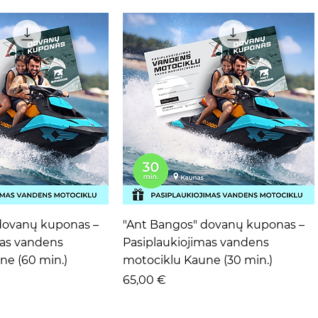
ta peržiūra
Greita peržiūra
dovanų kuponas –
"Ant Bangos" dovanų kuponas –
mas vandens
Pasiplaukiojimas vandens
ne (60 min.)
motociklu Kaune (30 min.)
Kaina
65,00 €