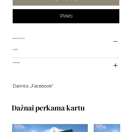
Pirkti
Išmatavimai (cm)
21x8x8
Medžiaga
Dalintis ,,Facebook"
Dažnai perkama kartu