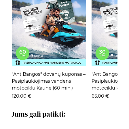
"Ant Bangos" dovanų kuponas –
"Ant Bangos" d
Pasiplaukiojimas vandens
Pasiplaukiojima
motociklu Kaune (60 min.)
motociklu Kaune
Kaina
Kaina
120,00 €
65,00 €
Jums gali patikti: