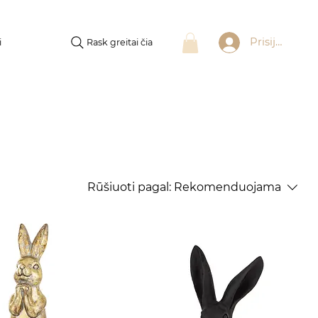
Prisijungti
Rask greitai čia
i
Rūšiuoti pagal:
Rekomenduojama