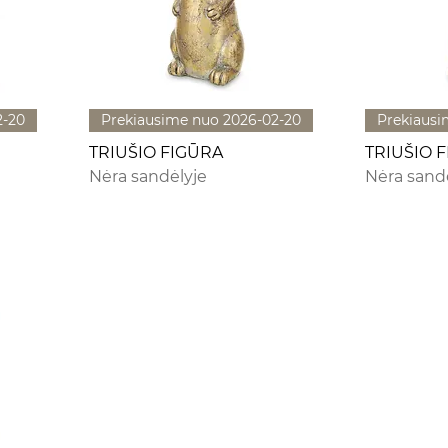
2-20
Prekiausime nuo 2026-02-20
Prekiausi
TRIUŠIO FIGŪRA
TRIUŠIO 
Nėra sandėlyje
Nėra sand