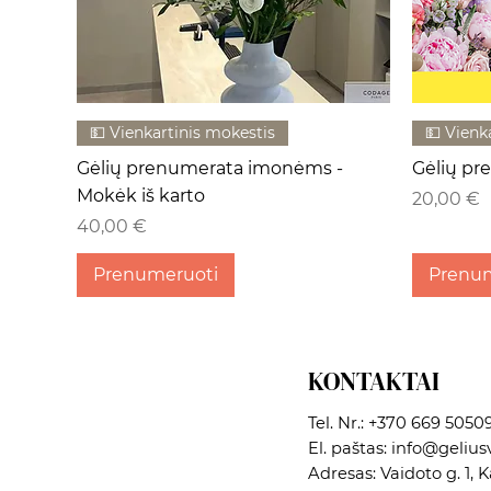
💵 Vienkartinis mokestis
💵 Vienk
Gėlių prenumerata imonėms -
Gėlių pr
Mokėk iš karto
Kaina
20,00 €
Kaina
40,00 €
Prenumeruoti
Prenu
KONTAKTAI
Tel. Nr.:
+370 669 5050
El. paštas:
info@geliusv
Adresas: Vaidoto g. 1, 