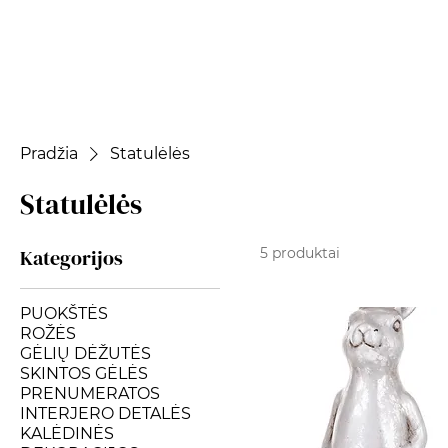
Pradžia
Statulėlės
Statulėlės
Kategorijos
5 produktai
PUOKŠTĖS
ROŽĖS
GĖLIŲ DĖŽUTĖS
SKINTOS GĖLĖS
PRENUMERATOS
INTERJERO DETALĖS
KALĖDINĖS