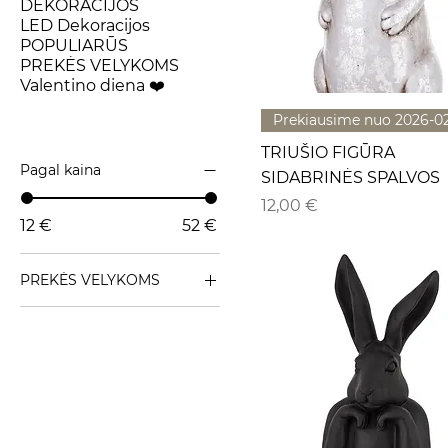
DEKORACIJOS
LED Dekoracijos
POPULIARŪS
PREKĖS VELYKOMS
Valentino diena ❤️
Prekiausime nuo 2026-0
TRIUŠIO FIGŪRA
Pagal kaina
SIDABRINĖS SPALVOS
Kaina
12,00 €
12 €
52 €
PREKĖS VELYKOMS
Statulėlės