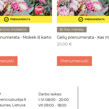
artinis mokestis
💵 Kas mėnesį
enumerata - Mokėk iš karto
Gėlių prenumerata - Kas 
Kaina
20,00 €
meruoti
Prenumeruoti
9
Darbo laikas:
enciustudija.lt
I-VI 08:00 - 20:00
Kaunas, Lietuva
VII 09:00 - 18:00