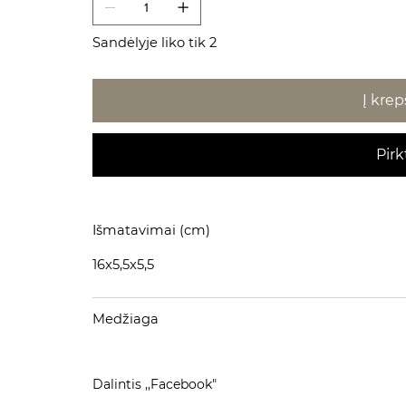
Sandėlyje liko tik 2
Į krep
Pirk
Išmatavimai (cm)
16x5,5x5,5
Medžiaga
Dalintis ,,Facebook"