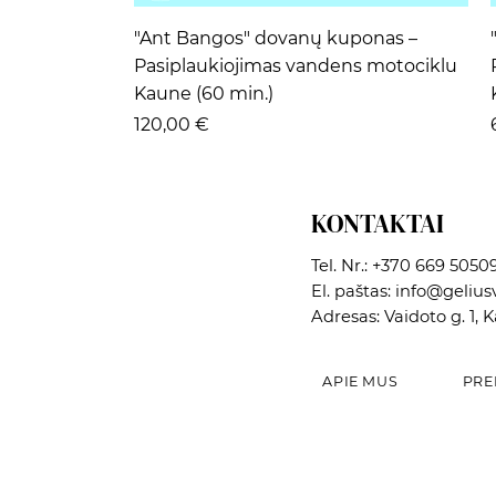
Greita peržiūra
"Ant Bangos" dovanų kuponas –
Pasiplaukiojimas vandens motociklu
Kaune (60 min.)
Kaina
120,00 €
KONTAKTAI
Tel. Nr.:
+370 669 5050
El. paštas:
info@geliusv
Adresas: Vaidoto g. 1, 
APIE MUS
PRE