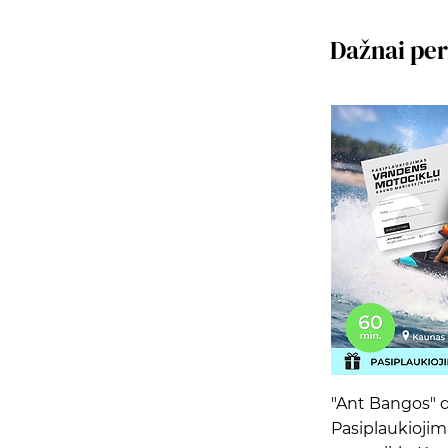
Dažnai pe
Grei
"Ant Bangos" 
Pasiplaukioji