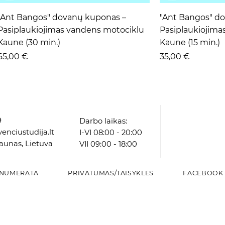
Greita peržiūra
Grei
"Ant Bangos" dovanų kuponas –
"Ant Bangos" d
Pasiplaukiojimas vandens motociklu
Pasiplaukiojima
Kaune (30 min.)
Kaune (15 min.)
Kaina
Kaina
65,00 €
35,00 €
9
Darbo laikas:
enciustudija.lt
I-VI 08:00 - 20:00
Kaunas, Lietuva
VII 09:00 - 18:00
NUMERATA
PRIVATUMAS/TAISYKLĖS
FACEBOOK