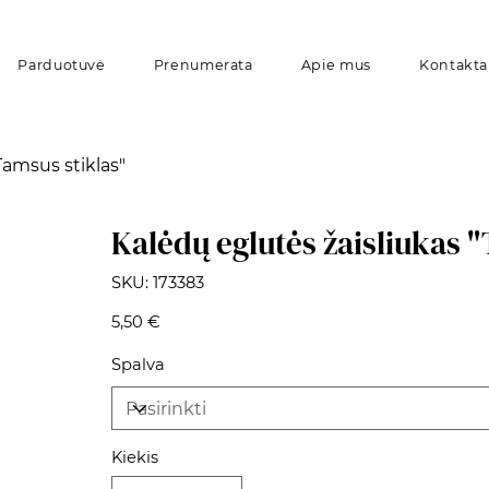
Parduotuvė
Prenumerata
Apie mus
Kontakta
Tamsus stiklas"
Kalėdų eglutės žaisliukas "
SKU
SKU:
173383
173383
Kaina
5,50 €
Spalva
Kiekis