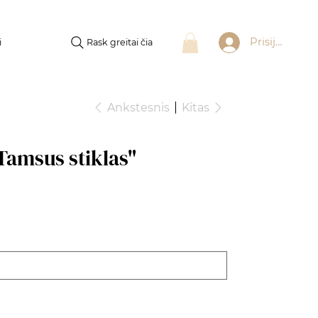
Prisijungti
Rask greitai čia
i
Ankstesnis
Kitas
Tamsus stiklas"