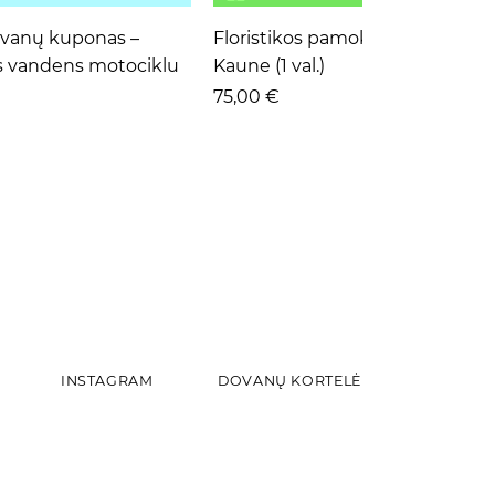
ta peržiūra
Greita peržiūra
ovanų kuponas –
Floristikos pamoka pradedanti
s vandens motociklu
Kaune (1 val.)
Kaina
75,00 €
INSTAGRAM
DOVANŲ KORTELĖ