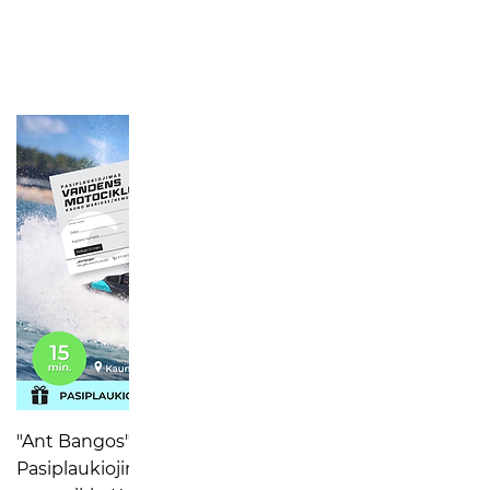
Greita peržiūra
"Ant Bangos" dovanų kuponas –
Pasiplaukiojimas vandens