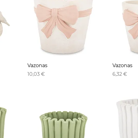
Vazonas
Vazonas
Kaina
Kaina
10,03 €
6,32 €