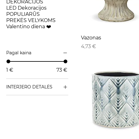
DEKORACIJOS
LED Dekoracijos
POPULIARŪS
PREKĖS VELYKOMS
Valentino diena ❤️
Vazonas
Kaina
4,73 €
Pagal kaina
1 €
73 €
INTERJERO DETALĖS
Vazonai
Vazos