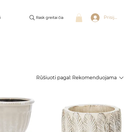
Prisijungti
Rask greitai čia
i
Rūšiuoti pagal:
Rekomenduojama