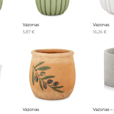
Vazonas
Vazonas
Kaina
Kaina
5,87 €
16,26 €
Vazonas
Vazonas – 