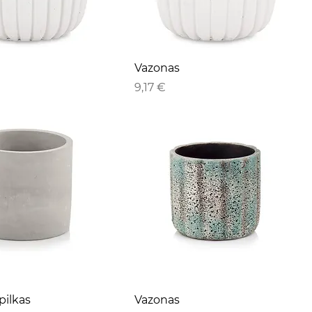
Vazonas
Kaina
9,17 €
pilkas
Vazonas