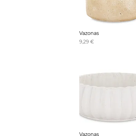
Vazonas
Kaina
9,29 €
Vazonas