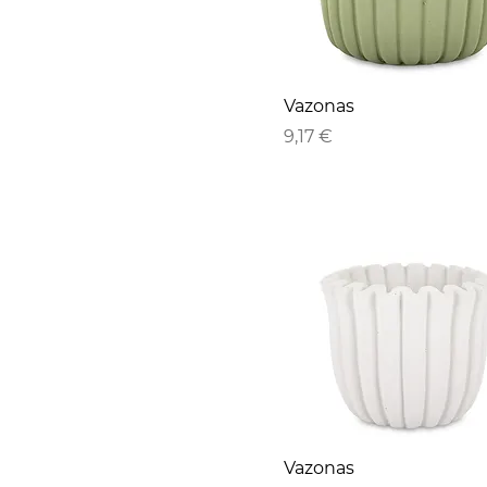
Vazonas
Kaina
9,17 €
Vazonas