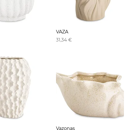
VAZA
Kaina
31,34 €
Vazonas