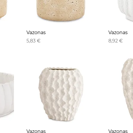
Vazonas
Vazonas
Kaina
Kaina
5,83 €
8,92 €
Vazonas
Vazonas