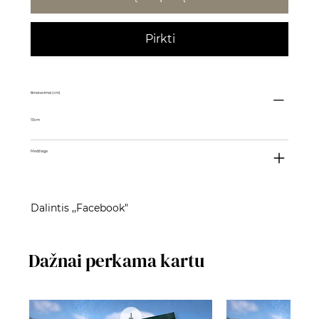
Pirkti
Išmatavimai (cm)
10cm
Medžiaga
Dalintis ,,Facebook"
Dažnai perkama kartu