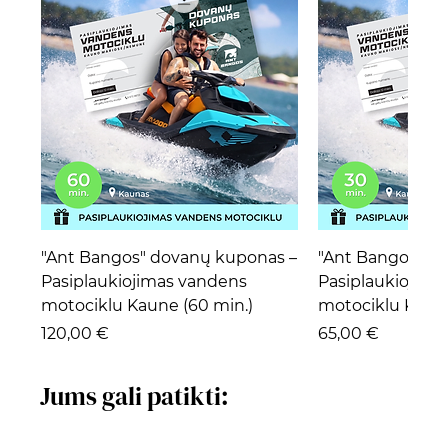
"Ant Bangos" dovanų kuponas –
"Ant Bangos" d
Pasiplaukiojimas vandens
Pasiplaukiojima
motociklu Kaune (60 min.)
motociklu Kaune
Kaina
Kaina
120,00 €
65,00 €
Jums gali patikti: