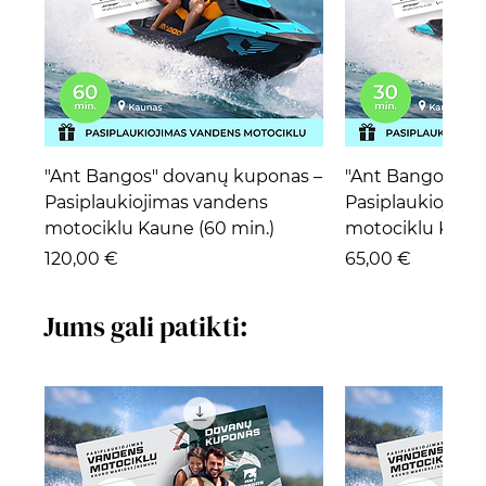
"Ant Bangos" dovanų kuponas –
"Ant Bangos" d
Pasiplaukiojimas vandens
Pasiplaukiojima
motociklu Kaune (60 min.)
motociklu Kaune
Kaina
Kaina
120,00 €
65,00 €
Jums gali patikti: