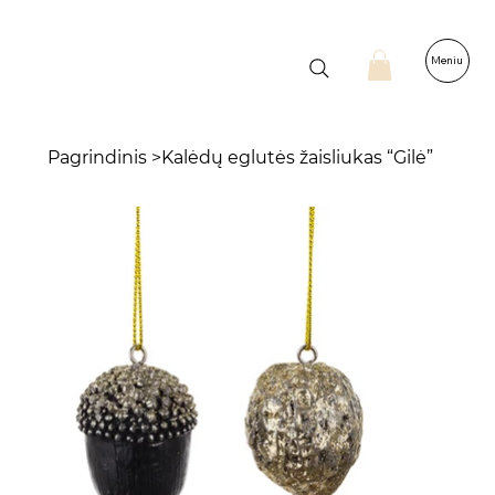
Meniu
Pagrindinis
>
Kalėdų eglutės žaisliukas “Gilė”