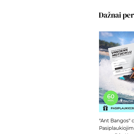
Dažnai pe
Grei
"Ant Bangos" 
Pasiplaukioji