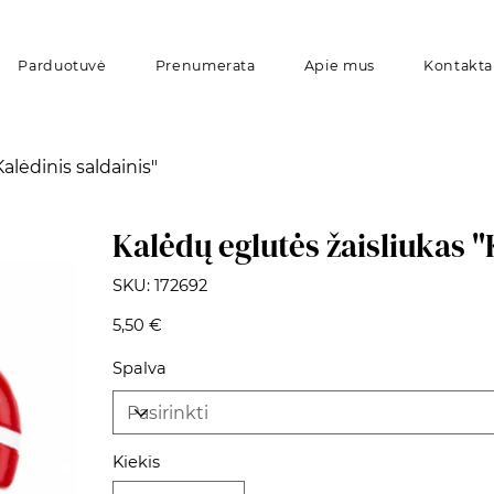
Parduotuvė
Prenumerata
Apie mus
Kontakta
alėdinis saldainis"
Kalėdų eglutės žaisliukas "
SKU
SKU:
172692
172692
Kaina
5,50 €
Spalva
Kiekis