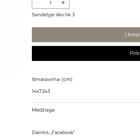
Sandėlyje liko tik 3
Į krep
Pirk
Išmatavimai (cm)
14x7,5x3
Medžiaga
Dalintis ,,Facebook"