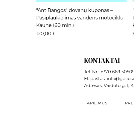
Greita peržiūra
"Ant Bangos" dovanų kuponas –
Pasiplaukiojimas vandens motociklu
Kaune (60 min.)
Kaina
120,00 €
KONTAKTAI
Tel. Nr.:
+370 669 5050
El. paštas:
info@geliusv
Adresas: Vaidoto g. 1, 
APIE MUS
PRE