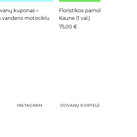
ta peržiūra
Greita peržiūra
ovanų kuponas –
Floristikos pamoka pradedanti
s vandens motociklu
Kaune (1 val.)
Kaina
75,00 €
INSTAGRAM
DOVANŲ KORTELĖ