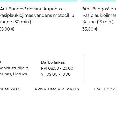
Greita peržiūra
Grei
"Ant Bangos" dovanų kuponas –
"Ant Bangos" d
Pasiplaukiojimas vandens motociklu
Pasiplaukiojima
Kaune (30 min.)
Kaune (15 min.)
Kaina
Kaina
65,00 €
35,00 €
9
Darbo laikas:
enciustudija.lt
I-VI 08:00 - 20:00
Kaunas, Lietuva
VII 09:00 - 18:00
NUMERATA
PRIVATUMAS/TAISYKLĖS
FACEBOOK