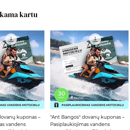
rkama kartu
ta peržiūra
Greita peržiūra
dovanų kuponas –
"Ant Bangos" dovanų kuponas –
mas vandens
Pasiplaukiojimas vandens