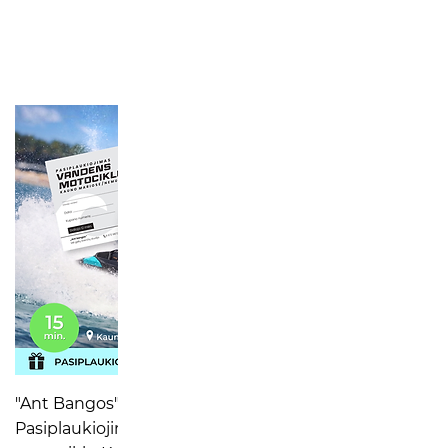
Greita peržiūra
"Ant Bangos" dovanų kuponas –
Pasiplaukiojimas vandens