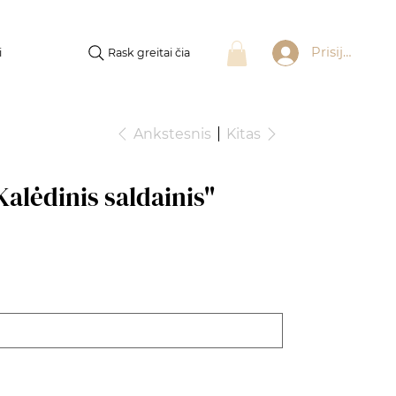
Prisijungti
Rask greitai čia
i
Ankstesnis
Kitas
Kalėdinis saldainis"