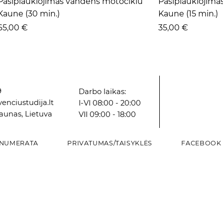
Pasiplaukiojimas vandens motociklu
Pasiplaukiojima
Kaune (30 min.)
Kaune (15 min.)
Kaina
Kaina
65,00 €
35,00 €
9
Darbo laikas:
enciustudija.lt
I-VI 08:00 - 20:00
Kaunas, Lietuva
VII 09:00 - 18:00
NUMERATA
PRIVATUMAS/TAISYKLĖS
FACEBOOK
Greita peržiūra
Greita peržiūra
Greita peržiūra
Grei
Grei
Grei
Vazonas
Vazonas
Dekoratyvinė paukščių lesyklėlė
VAZA
VAZA
Vazonas
Kaina
Kaina
Kaina
Kaina
Kaina
Kaina
8,16 €
2,98 €
12,84 €
8,59 €
6,00 €
5,87 €