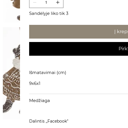
Sandėlyje liko tik 3
Į krep
Pirk
Išmatavimai (cm)
9x6x1
Medžiaga
Dalintis ,,Facebook"