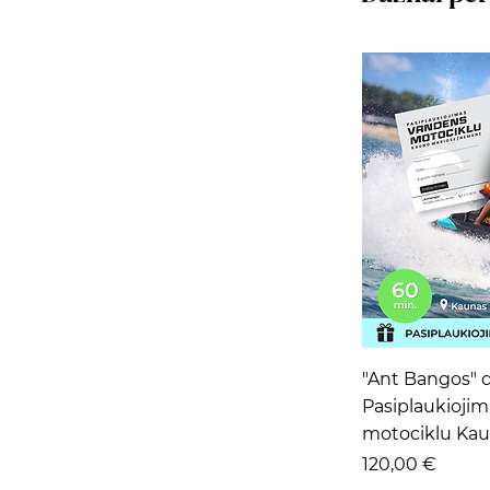
Grei
"Ant Bangos" 
Pasiplaukioji
motociklu Kau
Kaina
120,00 €