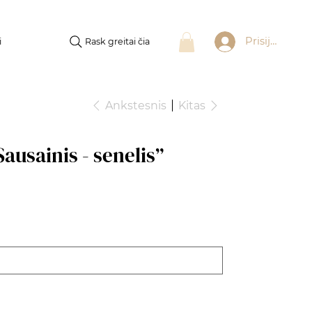
Prisijungti
Rask greitai čia
i
Ankstesnis
Kitas
ausainis - senelis”