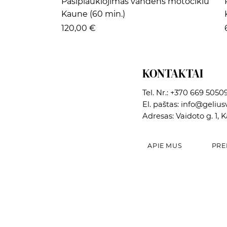
Pasiplaukiojimas vandens motociklu
Kaune (60 min.)
Kaina
120,00 €
KONTAKTAI
Tel. Nr.:
+370 669 5050
El. paštas:
info@geliusv
Adresas: Vaidoto g. 1, 
APIE MUS
PRE
Greita peržiūra
Greita peržiūra
Greita peržiūra
Dekoratyvinė paukščių lesyklėlė
Vazonas
Dekoratyvinė paukščių lesyklėlė
Kaina
Kaina
Kaina
12,02 €
5,42 €
15,00 €