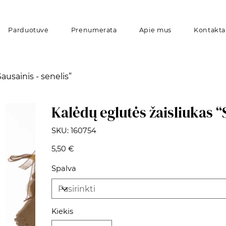
Parduotuvė
Prenumerata
Apie mus
Kontakta
ausainis - senelis”
Kalėdų eglutės žaisliukas “S
SKU
SKU:
160754
160754
Kaina
5,50 €
Spalva
Kiekis