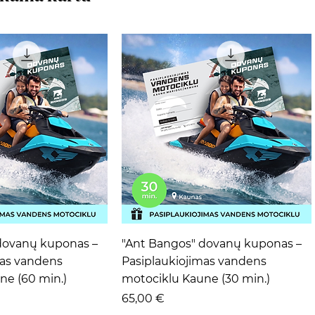
ta peržiūra
Greita peržiūra
dovanų kuponas –
"Ant Bangos" dovanų kuponas –
mas vandens
Pasiplaukiojimas vandens
ne (60 min.)
motociklu Kaune (30 min.)
Kaina
65,00 €