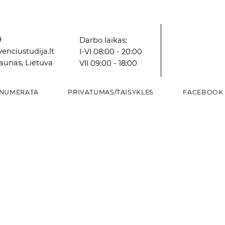
9
Darbo laikas:
enciustudija.lt
I-VI 08:00 - 20:00
Kaunas, Lietuva
VII 09:00 - 18:00
NUMERATA
PRIVATUMAS/TAISYKLĖS
FACEBOOK
Greita peržiūra
Greita peržiūra
Greita peržiūra
Grei
Grei
Grei
Vazonas
Vazonas
Dekoratyvinė paukščių lesyklėlė
VAZA
VAZA
Vazonas
Kaina
Kaina
Kaina
Kaina
Kaina
Kaina
8,16 €
2,98 €
12,84 €
8,59 €
6,00 €
5,87 €