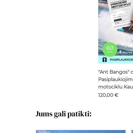
Grei
"Ant Bangos" 
Pasiplaukioji
motociklu Kau
Kaina
120,00 €
Jums gali patikti: