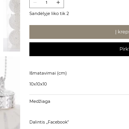
Sandėlyje liko tik 2
Į krep
Pirk
Išmatavimai (cm)
10x10x10
Medžiaga
Dalintis ,,Facebook"