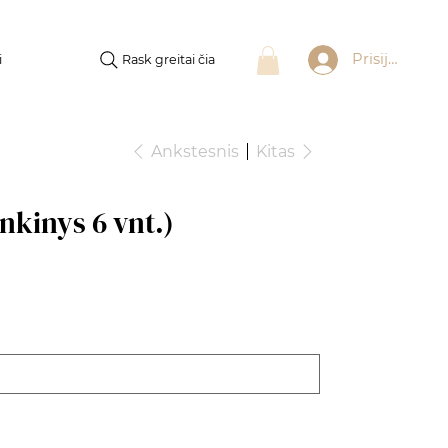
Prisijungti
Rask greitai čia
i
Ankstesnis
Kitas
nkinys 6 vnt.)