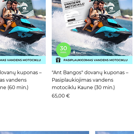
ta peržiūra
Greita peržiūra
dovanų kuponas –
"Ant Bangos" dovanų kuponas –
mas vandens
Pasiplaukiojimas vandens
ne (60 min.)
motociklu Kaune (30 min.)
Kaina
65,00 €