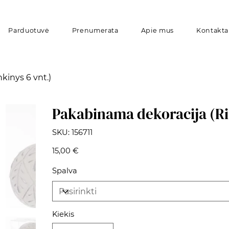
Parduotuvė
Prenumerata
Apie mus
Kontakta
kinys 6 vnt.)
Pakabinama dekoracija (Ri
SKU
SKU:
156711
156711
Kaina
15,00 €
Spalva
Kiekis