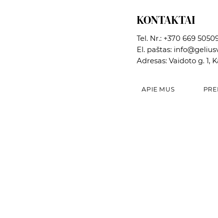
KONTAKTAI
Tel. Nr.:
+370 669 5050
El. paštas:
info@geliusv
Adresas: Vaidoto g. 1, 
APIE MUS
PRE
Greita peržiūra
Greita peržiūra
Greita peržiūra
Dekoratyvinė paukščių lesyklėlė
Vazonas
Dekoratyvinė paukščių lesyklėlė
Kaina
Kaina
Kaina
12,02 €
5,42 €
15,00 €