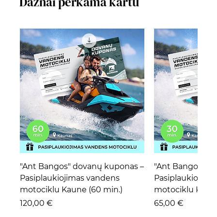
Dažnai perkama kartu
"Ant Bangos" dovanų kuponas –
"Ant Bangos" d
Pasiplaukiojimas vandens
Pasiplaukiojima
motociklu Kaune (60 min.)
motociklu Kaune
Kaina
Kaina
120,00 €
65,00 €