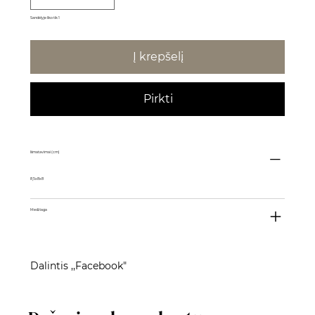
Sandėlyje liko tik 1
Į krepšelį
Pirkti
Išmatavimai (cm)
8,5x8x8
Medžiaga
Dalintis ,,Facebook"