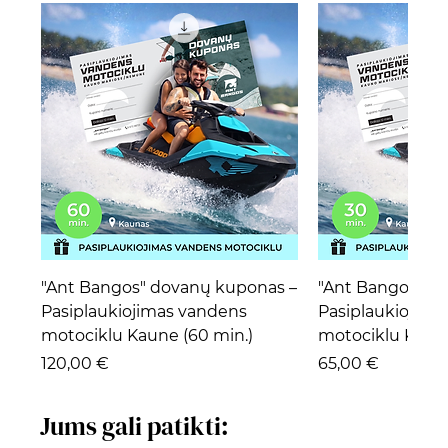
"Ant Bangos" dovanų kuponas –
"Ant Bangos" d
Pasiplaukiojimas vandens
Pasiplaukiojima
motociklu Kaune (60 min.)
motociklu Kaune
Kaina
Kaina
120,00 €
65,00 €
Jums gali patikti: