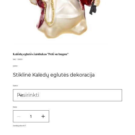
Kalėdų eglutės žaisliukas “Pelė su bugnu”
SKU
SKU:
133013
133013
Kaina
6,00 €
Stiklinė Kalėdų eglutės dekoracija
Spalva
Kiekis
Sandėlyje liko tik 7