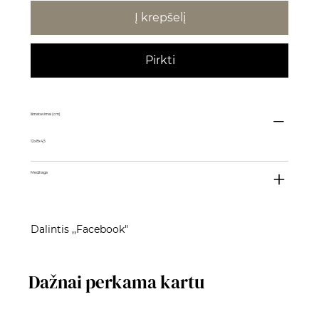
Į krepšelį
Pirkti
Išmatavimai (cm)
12x8x4,5
Medžiaga
Dalintis ,,Facebook"
Dažnai perkama kartu