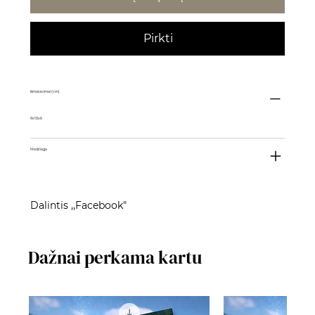
Pirkti
Išmatavimai (cm)
9x10x6
Medžiaga
Dalintis ,,Facebook"
Dažnai perkama kartu