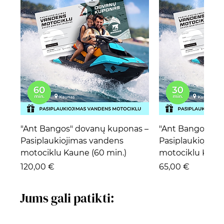
"Ant Bangos" dovanų kuponas –
"Ant Bangos" d
Pasiplaukiojimas vandens
Pasiplaukiojima
motociklu Kaune (60 min.)
motociklu Kaune
Kaina
Kaina
120,00 €
65,00 €
Jums gali patikti: