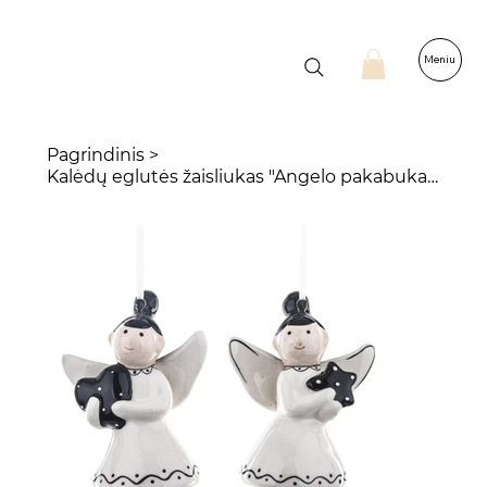
Meniu
Pagrindinis
>
Kalėdų eglutės žaisliukas "Angelo pakabukas"