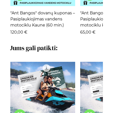
"Ant Bangos" dovanų kuponas –
"Ant Bangos" d
Pasiplaukiojimas vandens
Pasiplaukiojima
motociklu Kaune (60 min.)
motociklu Kaune
Kaina
Kaina
120,00 €
65,00 €
Jums gali patikti:
"Ant Bangos" dovanų kuponas –
Dekoratyvinė paukščių
VAZA
Vazonas
VAZA
Dekoratyvinė paukščių
Vazonas
Floristikos pam
Vazonas
Vazonas
Vazonas
Vazonas
Dekoratyvinė p
Medinių žibintų r