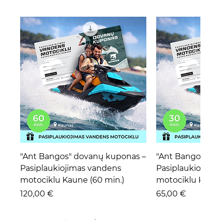
"Ant Bangos" dovanų kuponas –
"Ant Bangos" d
Pasiplaukiojimas vandens
Pasiplaukiojima
motociklu Kaune (60 min.)
motociklu Kaune
Kaina
Kaina
120,00 €
65,00 €