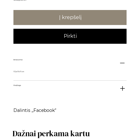
Į krepšelį
Pirkti
Išmatavimai
17,5x17x17 cm
Medžiaga
Dalintis ,,Facebook"
Dažnai perkama kartu