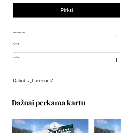
Pirkti
Išmatavimai (cm)
17x13x13
Medžiaga
Dalintis ,,Facebook"
Dažnai perkama kartu