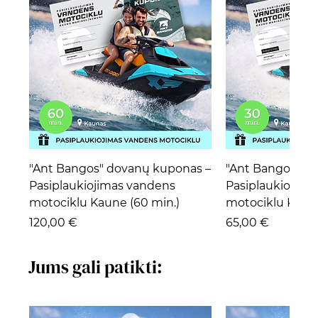
"Ant Bangos" dovanų kuponas –
"Ant Bangos" d
Pasiplaukiojimas vandens
Pasiplaukiojima
motociklu Kaune (60 min.)
motociklu Kaune
Kaina
Kaina
120,00 €
65,00 €
Jums gali patikti: