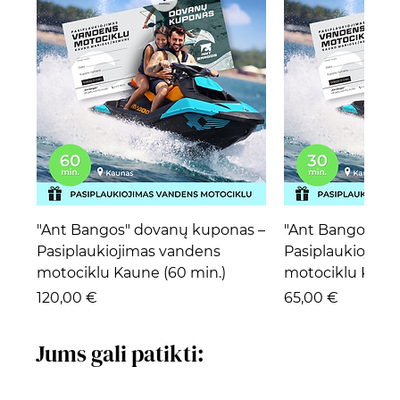
"Ant Bangos" dovanų kuponas –
"Ant Bangos" d
Pasiplaukiojimas vandens
Pasiplaukiojima
motociklu Kaune (60 min.)
motociklu Kaune
Kaina
Kaina
120,00 €
65,00 €
Jums gali patikti: