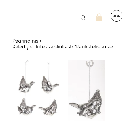
Meniu
Pagrindinis
>
Kalėdų eglutės žaisliukasb “Paukštelis su kepure”