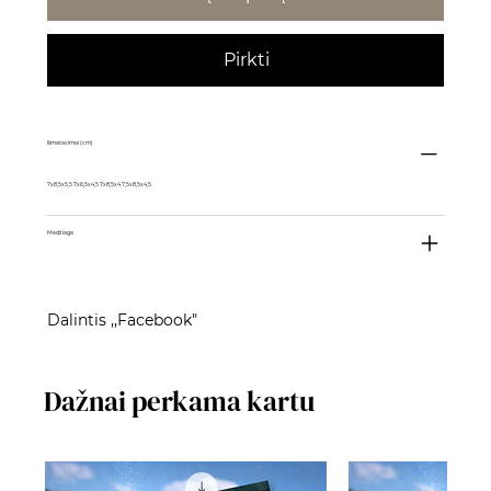
Pirkti
Išmatavimai (cm)
7x8,5x5,5 7x6,5x4,5 7x8,5x4 7,5x8,5x4,5
Medžiaga
Dalintis ,,Facebook"
Dažnai perkama kartu