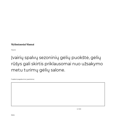
Mylimiausiai Mamai
Kaina
78,40 €
Įvairių spalvų sezoninių gėlių puokštė, gėlių
rūšys gali skirtis priklausomai nuo užsakymo
metu turimų gėlių salone.
Papildomi pageidavimai: (pasirinktina)
Iki
500
simbolių.
0 / 500
Kiekis