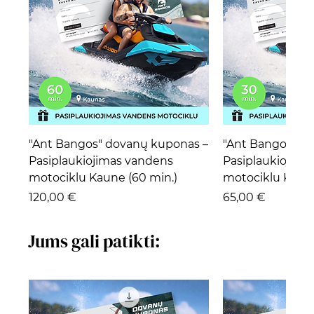
"Ant Bangos" dovanų kuponas –
"Ant Bangos" d
Pasiplaukiojimas vandens
Pasiplaukiojima
motociklu Kaune (60 min.)
motociklu Kaune
Kaina
Kaina
120,00 €
65,00 €
Jums gali patikti: