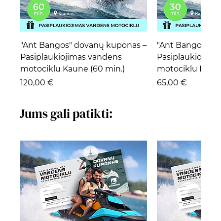
"Ant Bangos" dovanų kuponas –
"Ant Bangos" d
Pasiplaukiojimas vandens
Pasiplaukiojima
motociklu Kaune (60 min.)
motociklu Kaune
Kaina
Kaina
120,00 €
65,00 €
Jums gali patikti: