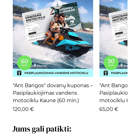
"Ant Bangos" dovanų kuponas –
"Ant Bangos" d
Pasiplaukiojimas vandens
Pasiplaukiojima
motociklu Kaune (60 min.)
motociklu Kaune
Kaina
Kaina
120,00 €
65,00 €
Jums gali patikti: