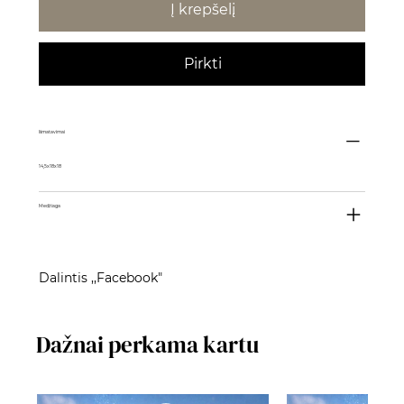
Į krepšelį
Pirkti
Išmatavimai
14,5x18x18
Medžiaga
Dalintis ,,Facebook"
Dažnai perkama kartu