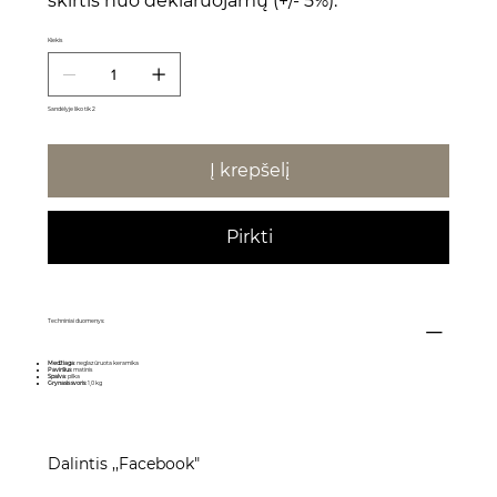
skirtis nuo deklaruojamų (+/- 5%).
Kiekis
Sandėlyje liko tik 2
Į krepšelį
Pirkti
Techniniai duomenys:
Medžiaga
: neglazūruota keramika
Paviršius
: matinis
Spalva
: pilka
Grynasis svoris
: 1,0 kg
Dalintis ,,Facebook"