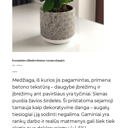
Keraminis cilindro formos vazono dangtis
SKU
SKU:
05.191.14
05.191.14
Kaina
10,00 €
Medžiaga, iš kurios jis pagamintas, primena
betono tekstūrą – daugybė įbrėžimų ir
įbrėžimų ant paviršiaus yra tyčiniai. Sienas
puošia žavios širdelės. Ši pristatoma sėjamoji
tarnauja kaip dekoratyvinė danga – augalų
tiesiogiai į ją sodinti negalima. Gaminiai yra
rankų darbo ir realūs matmenys gali šiek tiek