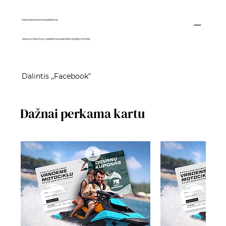
Helis pasirenkamas papildomai
Kaina su heliu 9 eur, papildomai pasirinkite pripildymą heliu
Dalintis ,,Facebook"
Dažnai perkama kartu