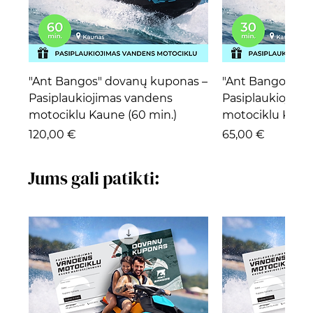
"Ant Bangos" dovanų kuponas –
"Ant Bangos" d
Pasiplaukiojimas vandens
Pasiplaukiojima
motociklu Kaune (60 min.)
motociklu Kaune
Kaina
Kaina
120,00 €
65,00 €
Jums gali patikti: