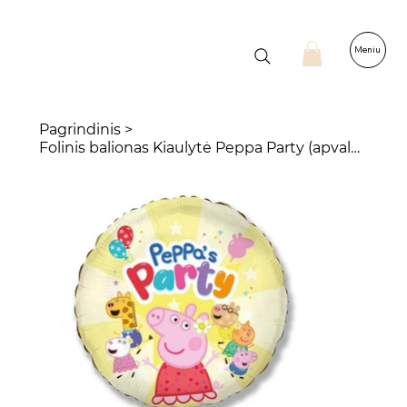
Meniu
Pagrindinis
>
Folinis balionas Kiaulytė Peppa Party (apvalus), 46 cm