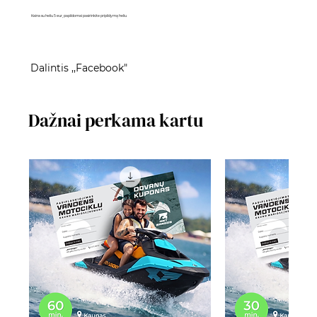
Kaina su heliu 5 eur, papildomai pasirinkite pripildymą heliu
Dalintis ,,Facebook"
Dažnai perkama kartu