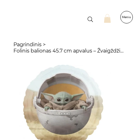
Meniu
Pagrindinis
>
Folinis balionas 45.7 cm apvalus – Žvaigždžių karai Star Wars Mandalorian