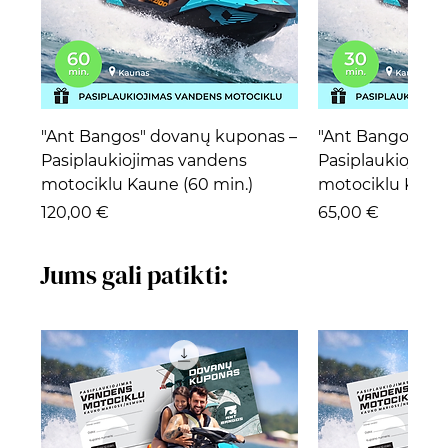
"Ant Bangos" dovanų kuponas –
"Ant Bangos" d
Pasiplaukiojimas vandens
Pasiplaukiojima
motociklu Kaune (60 min.)
motociklu Kaune
Kaina
Kaina
120,00 €
65,00 €
Jums gali patikti: