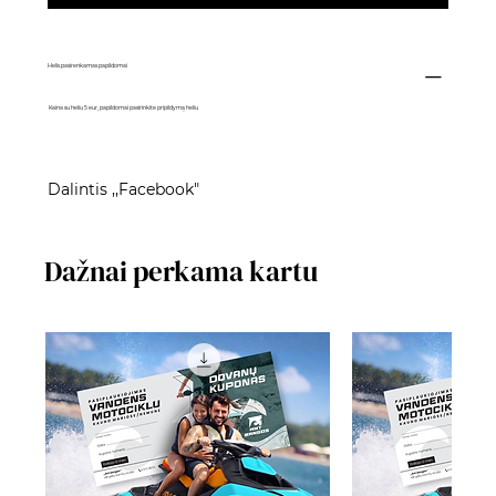
Helis pasirenkamas papildomai
Kaina su heliu 5 eur, papildomai pasirinkite pripildymą heliu
Dalintis ,,Facebook"
Dažnai perkama kartu