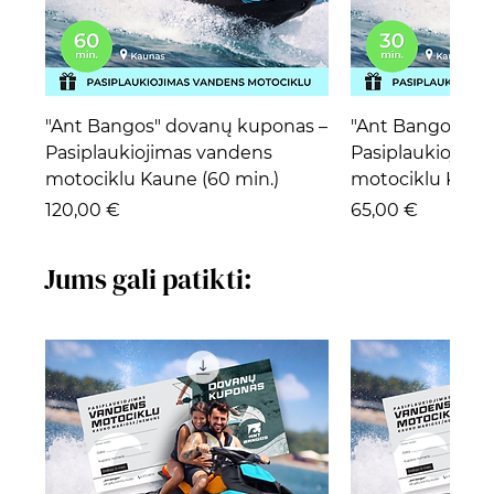
"Ant Bangos" dovanų kuponas –
"Ant Bangos" d
Pasiplaukiojimas vandens
Pasiplaukiojima
motociklu Kaune (60 min.)
motociklu Kaune
Kaina
Kaina
120,00 €
65,00 €
Jums gali patikti: