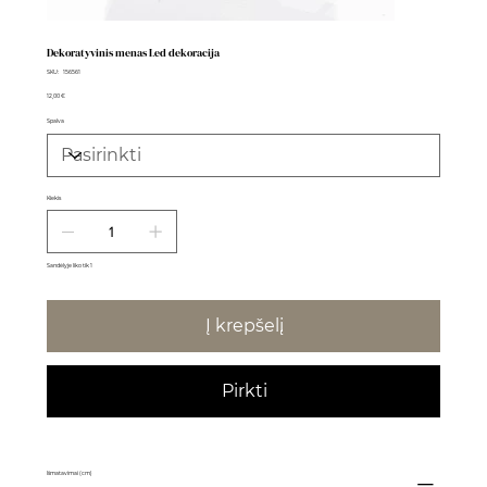
Dekoratyvinis menas Led dekoracija
SKU
SKU:
156561
156561
Kaina
12,00 €
Spalva
Kiekis
Sandėlyje liko tik 1
Į krepšelį
Pirkti
Išmatavimai (cm)