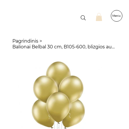
Meniu
Pagrindinis
>
Balionai Belbal 30 cm, B105-600, blizgios aukso spalvos, 100 vnt.