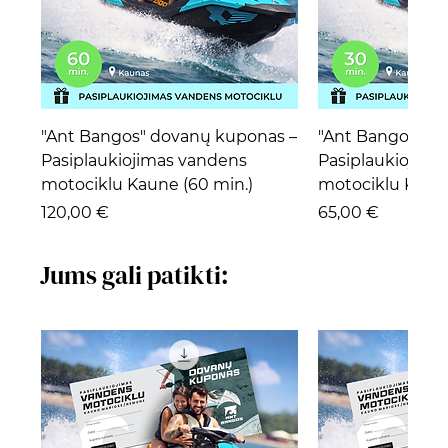
"Ant Bangos" dovanų kuponas –
"Ant Bangos" d
Pasiplaukiojimas vandens
Pasiplaukiojima
motociklu Kaune (60 min.)
motociklu Kaune
Kaina
Kaina
120,00 €
65,00 €
Jums gali patikti: