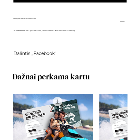
Helis pasirenkamas papildomai
Jei pageidaujate balioną pripildyti heliu, papildomai pasirinkite
helio pildymo paslaugą
.
Dalintis ,,Facebook"
Dažnai perkama kartu