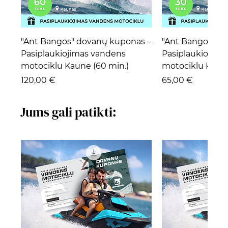
"Ant Bangos" dovanų kuponas –
"Ant Bangos" d
Pasiplaukiojimas vandens
Pasiplaukiojima
motociklu Kaune (60 min.)
motociklu Kaune
Kaina
Kaina
120,00 €
65,00 €
Jums gali patikti: