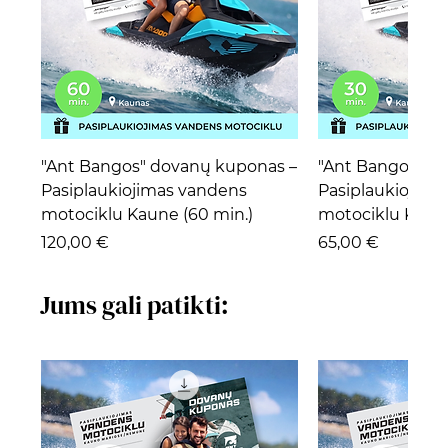
"Ant Bangos" dovanų kuponas –
"Ant Bangos" d
Pasiplaukiojimas vandens
Pasiplaukiojima
motociklu Kaune (60 min.)
motociklu Kaune
Kaina
Kaina
120,00 €
65,00 €
Jums gali patikti: