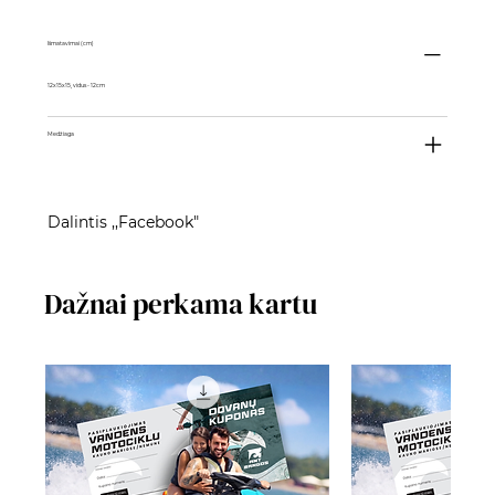
Išmatavimai (cm)
12x15x15, vidus - 12cm
Medžiaga
Dalintis ,,Facebook"
Dažnai perkama kartu