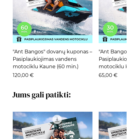
"Ant Bangos" dovanų kuponas –
"Ant Bangos" d
Pasiplaukiojimas vandens
Pasiplaukiojima
motociklu Kaune (60 min.)
motociklu Kaune
Kaina
Kaina
120,00 €
65,00 €
Jums gali patikti: