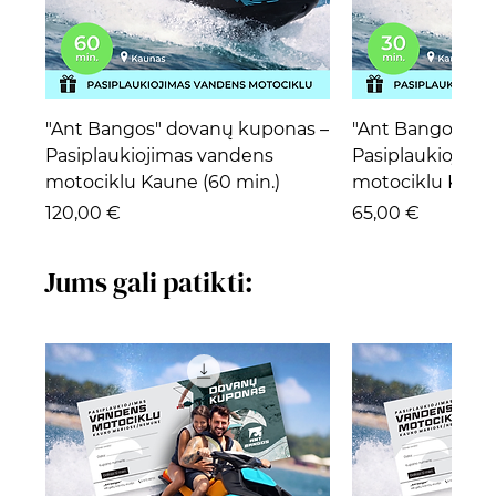
"Ant Bangos" dovanų kuponas –
"Ant Bangos" d
Pasiplaukiojimas vandens
Pasiplaukiojima
motociklu Kaune (60 min.)
motociklu Kaune
Kaina
Kaina
120,00 €
65,00 €
Jums gali patikti: