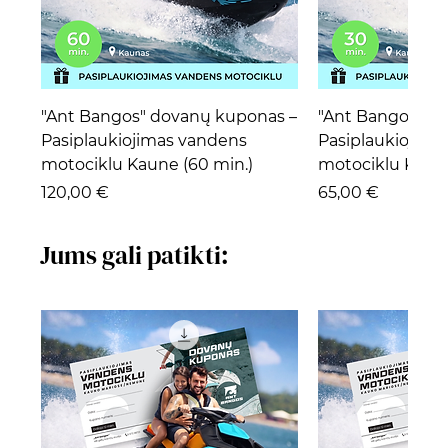
"Ant Bangos" dovanų kuponas –
"Ant Bangos" d
Pasiplaukiojimas vandens
Pasiplaukiojima
motociklu Kaune (60 min.)
motociklu Kaune
Kaina
Kaina
120,00 €
65,00 €
Jums gali patikti: