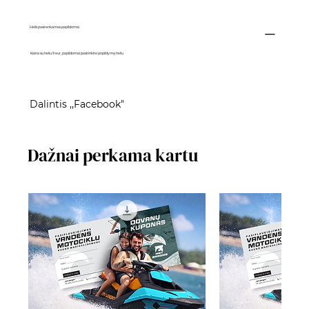
Helis pasirenkamas papildomai
Kaina su heliu 9 eur, papildomai pasirinkite pripildymą heliu
Dalintis ,,Facebook"
Dažnai perkama kartu