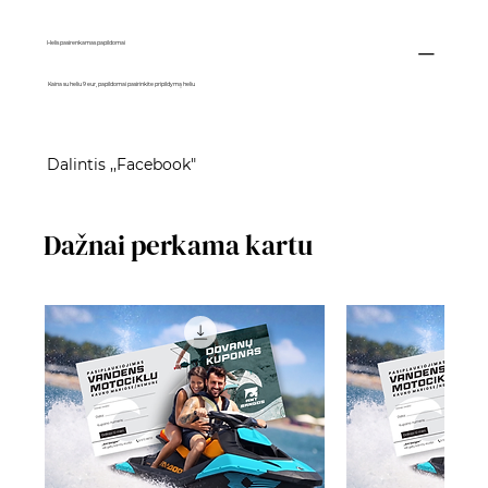
Helis pasirenkamas papildomai
Kaina su heliu 9 eur, papildomai pasirinkite pripildymą heliu
Dalintis ,,Facebook"
Dažnai perkama kartu