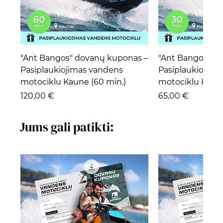
"Ant Bangos" dovanų kuponas –
"Ant Bangos" d
Pasiplaukiojimas vandens
Pasiplaukiojima
motociklu Kaune (60 min.)
motociklu Kaune
Kaina
Kaina
120,00 €
65,00 €
Jums gali patikti: