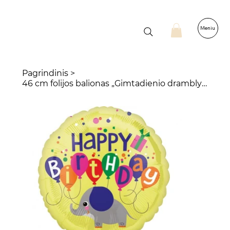
Meniu
Pagrindinis
>
46 cm folijos balionas „Gimtadienio dramblys“