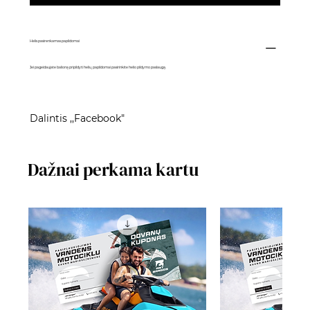
Helis pasirenkamas papildomai
Jei pageidaujate balioną pripildyti heliu, papildomai pasirinkite
helio pildymo paslaugą
.
Dalintis ,,Facebook"
Dažnai perkama kartu