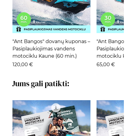
"Ant Bangos" dovanų kuponas –
"Ant Bangos" d
Pasiplaukiojimas vandens
Pasiplaukiojima
motociklu Kaune (60 min.)
motociklu Kaune
Kaina
Kaina
120,00 €
65,00 €
Jums gali patikti: