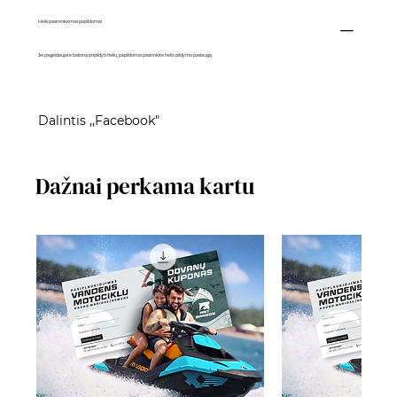
Helis pasirenkamas papildomai
Jei pageidaujate balioną pripildyti heliu, papildomai pasirinkite
helio pildymo paslaugą
.
Dalintis ,,Facebook"
Dažnai perkama kartu