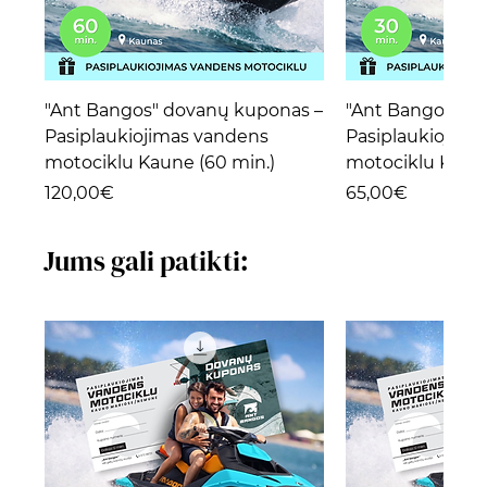
"Ant Bangos" dovanų kuponas –
"Ant Bangos" d
Pasiplaukiojimas vandens
Pasiplaukiojima
motociklu Kaune (60 min.)
motociklu Kaune
Price
Price
120,00€
65,00€
Jums gali patikti: