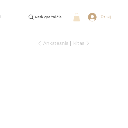
Prisijungti
Rask greitai čia
i
Ankstesnis
Kitas