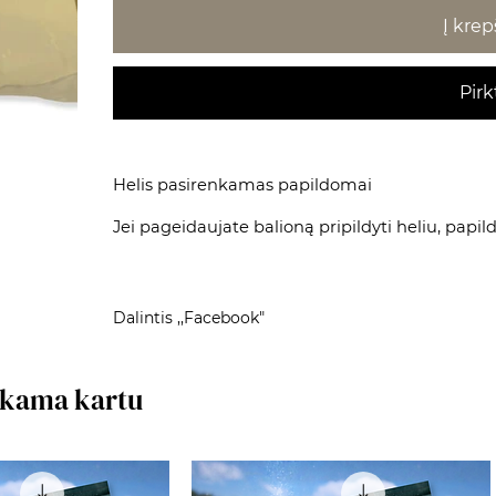
Į krep
Pirk
Helis pasirenkamas papildomai
Jei pageidaujate balioną pripildyti heliu, papi
Dalintis ,,Facebook"
rkama kartu