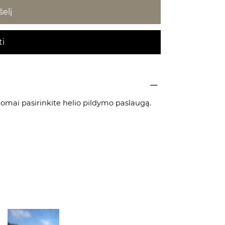
šelį
ti
ldomai pasirinkite
helio pildymo paslaugą
.