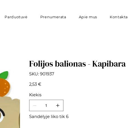
Parduotuvė
Prenumerata
Apie mus
Kontakta
Folijos balionas - Kapibara
SKU
SKU:
901937
901937
Kaina
2,53 €
Kiekis
Sandėlyje liko tik 6