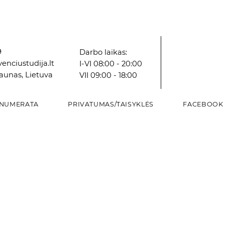
9
Darbo laikas:
enciustudija.lt
I-VI 08:00 - 20:00
Kaunas, Lietuva
VII 09:00 - 18:00
NUMERATA
PRIVATUMAS/TAISYKLĖS
FACEBOOK
Greita peržiūra
Greita peržiūra
Greita peržiūra
Grei
Grei
Grei
Vazonas
Vazonas
Dekoratyvinė paukščių lesyklėlė
VAZA
VAZA
Vazonas
Kaina
Kaina
Kaina
Kaina
Kaina
Kaina
8,16 €
2,98 €
12,84 €
8,59 €
6,00 €
5,87 €