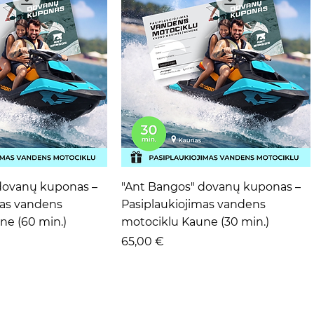
ta peržiūra
Greita peržiūra
dovanų kuponas –
"Ant Bangos" dovanų kuponas –
mas vandens
Pasiplaukiojimas vandens
ne (60 min.)
motociklu Kaune (30 min.)
Kaina
65,00 €