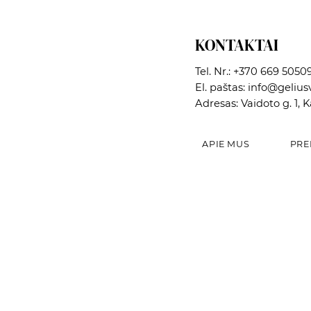
KONTAKTAI
Tel. Nr.:
+370 669 5050
El. paštas:
info@geliusv
Adresas: Vaidoto g. 1, 
APIE MUS
PRE
Greita peržiūra
Greita peržiūra
Greita peržiūra
Dekoratyvinė paukščių lesyklėlė
Vazonas
Dekoratyvinė paukščių lesyklėlė
Kaina
Kaina
Kaina
12,02 €
5,42 €
15,00 €