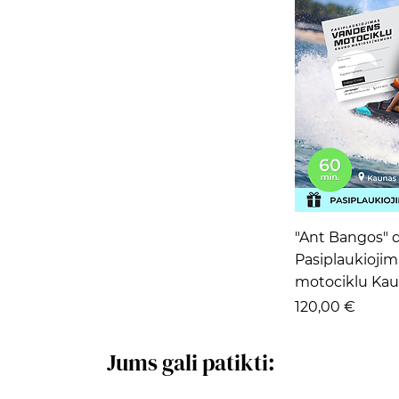
Grei
"Ant Bangos" 
Pasiplaukioji
motociklu Kau
Kaina
120,00 €
Jums gali patikti: