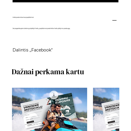
Helis pasirenkamas papildomai
Jei pageidaujate balioną pripildyti heliu, papildomai pasirinkite
helio pildymo paslaugą
.
Dalintis ,,Facebook"
Dažnai perkama kartu