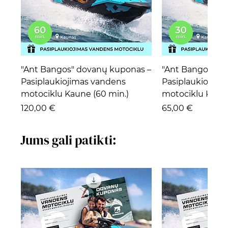
"Ant Bangos" dovanų kuponas –
"Ant Bangos" d
Pasiplaukiojimas vandens
Pasiplaukiojima
motociklu Kaune (60 min.)
motociklu Kaune
Kaina
Kaina
120,00 €
65,00 €
Jums gali patikti: