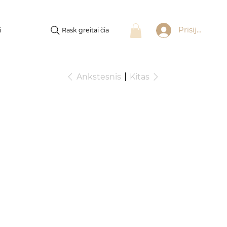
Prisijungti
Rask greitai čia
i
Ankstesnis
Kitas