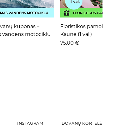
ta peržiūra
Greita peržiūra
ovanų kuponas –
Floristikos pamoka pradedanti
s vandens motociklu
Kaune (1 val.)
Kaina
75,00 €
INSTAGRAM
DOVANŲ KORTELĖ