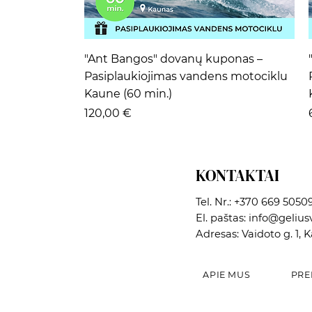
Greita peržiūra
"Ant Bangos" dovanų kuponas –
Pasiplaukiojimas vandens motociklu
Kaune (60 min.)
Kaina
120,00 €
KONTAKTAI
Tel. Nr.:
+370 669 5050
El. paštas:
info@geliusv
Adresas: Vaidoto g. 1, 
APIE MUS
PRE