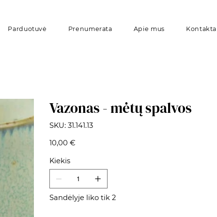
Parduotuvė
Prenumerata
Apie mus
Kontakta
Vazonas - mėtų spalvos
SKU
SKU:
31.141.13
31.141.13
Kaina
10,00 €
Kiekis
Sandėlyje liko tik 2