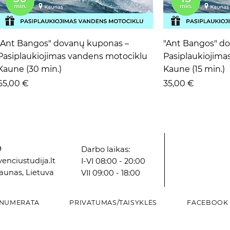
Greita peržiūra
Grei
"Ant Bangos" dovanų kuponas –
"Ant Bangos" d
Pasiplaukiojimas vandens motociklu
Pasiplaukiojima
Kaune (30 min.)
Kaune (15 min.)
Kaina
Kaina
65,00 €
35,00 €
9
Darbo laikas:
enciustudija.lt
I-VI 08:00 - 20:00
Kaunas, Lietuva
VII 09:00 - 18:00
NUMERATA
PRIVATUMAS/TAISYKLĖS
FACEBOOK