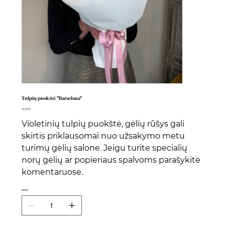
Tulpių puokštė "Barselona"
Kaina
42,00 €
Violetinių tulpių puokštė, gėlių rūšys gali
skirtis priklausomai nuo užsakymo metu
turimų gėlių salone. Jeigu turite specialių
norų gėlių ar popieriaus spalvoms parašykite
komentaruose.
Kiekis