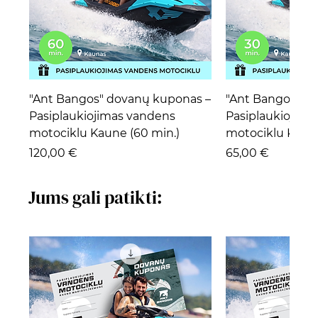
"Ant Bangos" dovanų kuponas –
"Ant Bangos" d
Pasiplaukiojimas vandens
Pasiplaukiojima
motociklu Kaune (60 min.)
motociklu Kaune
Kaina
Kaina
120,00 €
65,00 €
Jums gali patikti: