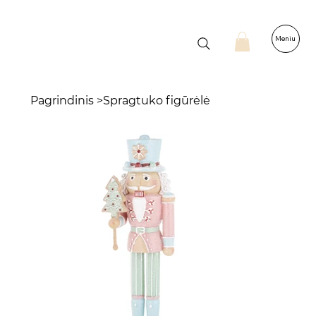
Meniu
Pagrindinis
>
Spragtuko figūrėlė