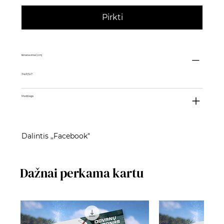
Pirkti
Išmatavimai (cm)
34x9,5x7
Medžiaga
Dalintis ,,Facebook"
Dažnai perkama kartu