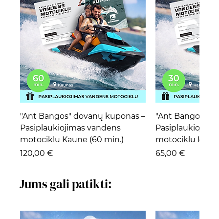
"Ant Bangos" dovanų kuponas –
"Ant Bangos" d
Pasiplaukiojimas vandens
Pasiplaukiojima
motociklu Kaune (60 min.)
motociklu Kaune
Kaina
Kaina
120,00 €
65,00 €
Jums gali patikti: