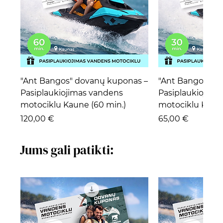
"Ant Bangos" dovanų kuponas –
"Ant Bangos" d
Pasiplaukiojimas vandens
Pasiplaukiojima
motociklu Kaune (60 min.)
motociklu Kaune
Kaina
Kaina
120,00 €
65,00 €
Jums gali patikti: