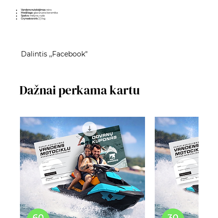
Vandens nutekėjimas
: nėra
Medžiaga
: glazūruota keramika
Spalva
: mėlyna, ruda
Grynasis svoris
: 2,5 kg
Dalintis ,,Facebook"
Dažnai perkama kartu