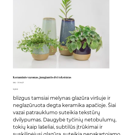
Keraminis vazonas, jungiantis dvi tekstūras
SKU
SKU:
31.144.27
31.144.27
Kaina
16,00 €
blizgus tamsiai mėlynas glazūra viršuje ir
neglazūruota degta keramika apačioje. Šiai
vazai patrauklumo suteikia tekstūrų
dvilypumas. Daugybė tyčinių netobulumų,
tokių kaip lašeliai, subtilūs įtrūkimai ir
suskilinėjusi glazūra, suteikia nepakartojamo