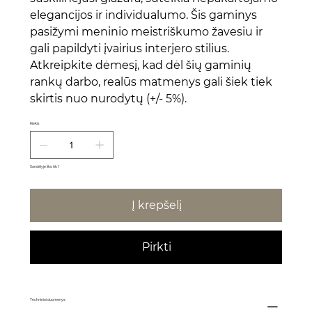
elegancijos ir individualumo. Šis gaminys
pasižymi meninio meistriškumo žavesiu ir
gali papildyti įvairius interjero stilius.
Atkreipkite dėmesį, kad dėl šių gaminių
rankų darbo, realūs matmenys gali šiek tiek
skirtis nuo nurodytų (+/- 5%).
Kiekis
Sandėlyje liko tik 1
Į krepšelį
Pirkti
Techniniai duomenys: