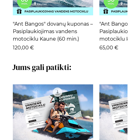
"Ant Bangos" dovanų kuponas –
"Ant Bangos" d
Pasiplaukiojimas vandens
Pasiplaukiojima
motociklu Kaune (60 min.)
motociklu Kaune
Kaina
Kaina
120,00 €
65,00 €
Jums gali patikti: