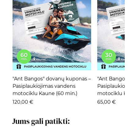
"Ant Bangos" dovanų kuponas –
"Ant Bangos" d
Pasiplaukiojimas vandens
Pasiplaukiojima
motociklu Kaune (60 min.)
motociklu Kaune
Kaina
Kaina
120,00 €
65,00 €
Jums gali patikti: