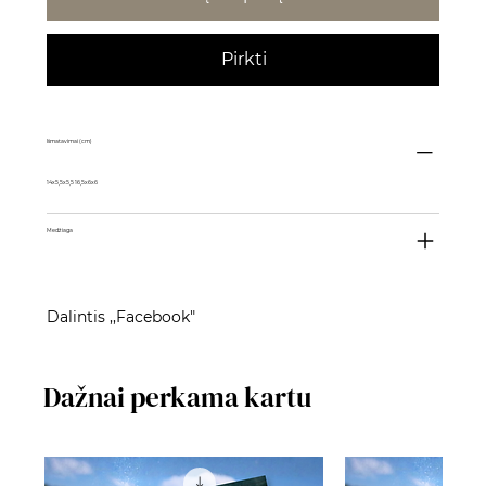
Pirkti
Išmatavimai (cm)
14x5,5x5,5 16,5x6x6
Medžiaga
Dalintis ,,Facebook"
Dažnai perkama kartu