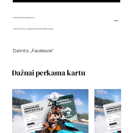
Helis pasirenkamas papildomai
Kaina su heliu 9 eur, papildomai pasirinkite pripildymą heliu
Dalintis ,,Facebook"
Dažnai perkama kartu