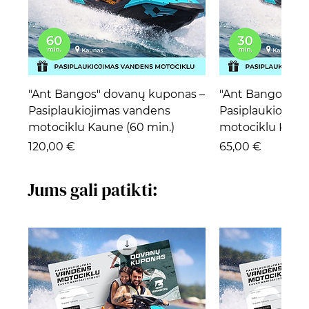
"Ant Bangos" dovanų kuponas –
"Ant Bangos" d
Pasiplaukiojimas vandens
Pasiplaukiojima
motociklu Kaune (60 min.)
motociklu Kaune
Kaina
Kaina
120,00 €
65,00 €
Jums gali patikti: