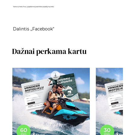
Kaina su heliu 9 eur, papildomai pasirinkite pripildymą heliu
Dalintis ,,Facebook"
Dažnai perkama kartu