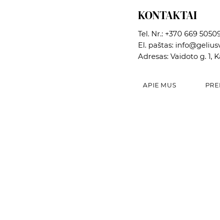
KONTAKTAI
Tel. Nr.:
+370 669 5050
El. paštas:
info@geliusv
Adresas: Vaidoto g. 1, 
APIE MUS
PRE
Greita peržiūra
Greita peržiūra
Greita peržiūra
Dekoratyvinė paukščių lesyklėlė
Vazonas
Dekoratyvinė paukščių lesyklėlė
Kaina
Kaina
Kaina
12,02 €
5,42 €
15,00 €