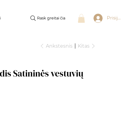
Prisijungti
Rask greitai čia
i
Ankstesnis
Kitas
rdis Satininės vestuvių