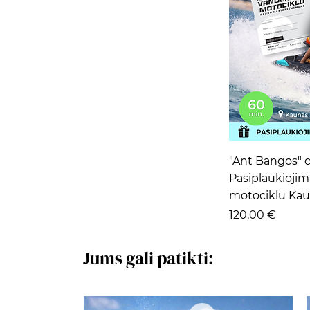
Grei
"Ant Bangos" 
Pasiplaukioji
motociklu Kau
Kaina
120,00 €
Jums gali patikti: