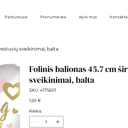
Parduotuvė
Prenumerata
Apie mus
Kontakta
vestuvių sveikinimai, balta
Folinis balionas 45.7 cm ši
sveikinimai, balta
SKU
SKU:
4175601
4175601
Kaina
1,50 €
Kiekis