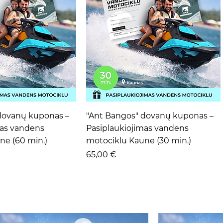
ta peržiūra
Greita peržiūra
dovanų kuponas –
"Ant Bangos" dovanų kuponas –
mas vandens
Pasiplaukiojimas vandens
ne (60 min.)
motociklu Kaune (30 min.)
Kaina
65,00 €