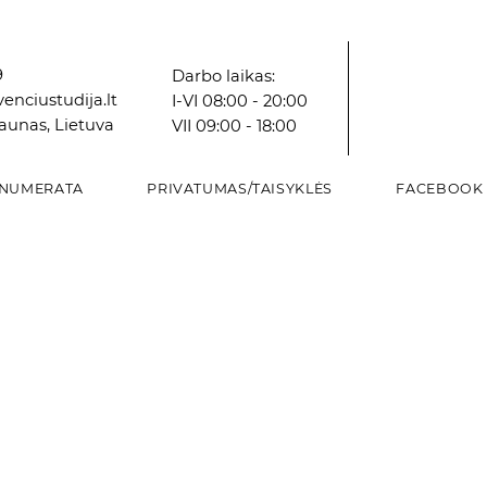
9
Darbo laikas:
enciustudija.lt
I-VI 08:00 - 20:00
Kaunas, Lietuva
VII 09:00 - 18:00
NUMERATA
PRIVATUMAS/TAISYKLĖS
FACEBOOK
Greita peržiūra
Greita peržiūra
Greita peržiūra
Grei
Grei
Grei
Vazonas
Vazonas
Dekoratyvinė paukščių lesyklėlė
VAZA
VAZA
Vazonas
Kaina
Kaina
Kaina
Kaina
Kaina
Kaina
8,16 €
2,98 €
12,84 €
8,59 €
6,00 €
5,87 €