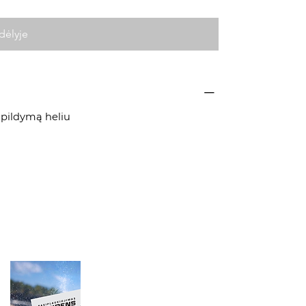
dėlyje
ipildymą heliu