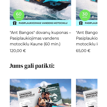
"Ant Bangos" dovanų kuponas –
"Ant Bangos" d
Pasiplaukiojimas vandens
Pasiplaukiojima
motociklu Kaune (60 min.)
motociklu Kaune
Kaina
Kaina
120,00 €
65,00 €
Jums gali patikti: