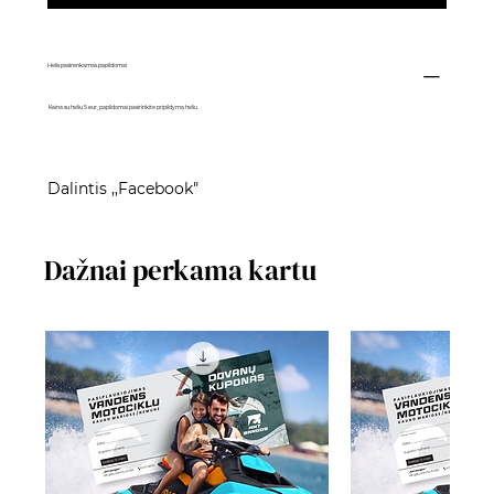
Helis pasirenkamas papildomai
Kaina su heliu 5 eur, papildomai pasirinkite pripildymą heliu
Dalintis ,,Facebook"
Dažnai perkama kartu