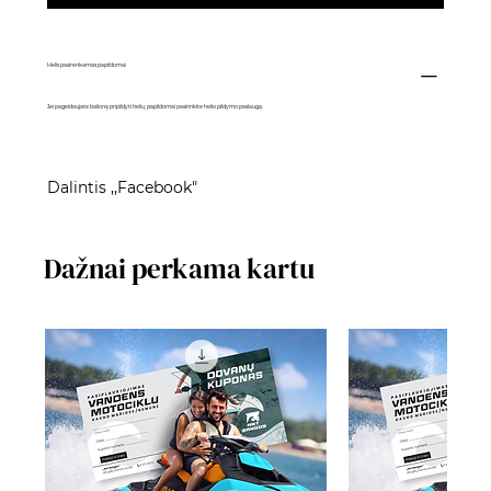
Helis pasirenkamas papildomai
Jei pageidaujate balioną pripildyti heliu, papildomai pasirinkite
helio pildymo paslaugą
.
Dalintis ,,Facebook"
Dažnai perkama kartu