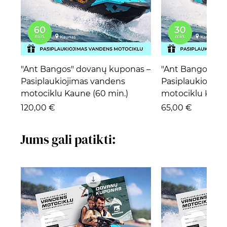
"Ant Bangos" dovanų kuponas –
"Ant Bangos" d
Pasiplaukiojimas vandens
Pasiplaukiojima
motociklu Kaune (60 min.)
motociklu Kaune
Kaina
Kaina
120,00 €
65,00 €
Jums gali patikti: