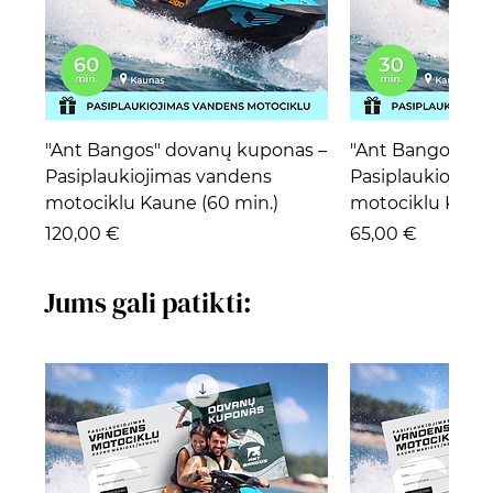
"Ant Bangos" dovanų kuponas –
"Ant Bangos" d
Pasiplaukiojimas vandens
Pasiplaukiojima
motociklu Kaune (60 min.)
motociklu Kaune
Kaina
Kaina
120,00 €
65,00 €
Jums gali patikti: