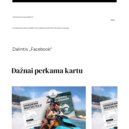
Helis pasirenkamas papildomai
Jei pageidaujate balioną pripildyti heliu, papildomai pasirinkite
helio pildymo paslaugą
.
Dalintis ,,Facebook"
Dažnai perkama kartu