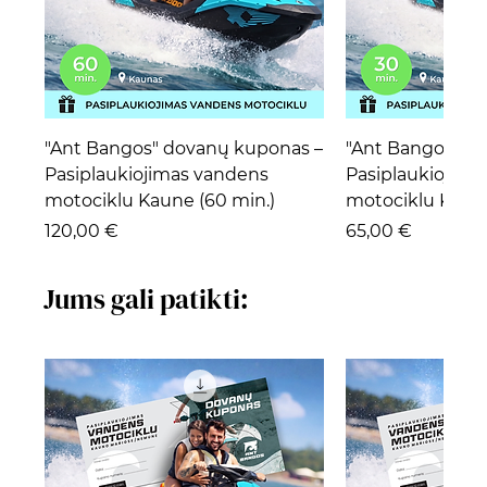
"Ant Bangos" dovanų kuponas –
"Ant Bangos" d
Pasiplaukiojimas vandens
Pasiplaukiojima
motociklu Kaune (60 min.)
motociklu Kaune
Kaina
Kaina
120,00 €
65,00 €
Jums gali patikti: