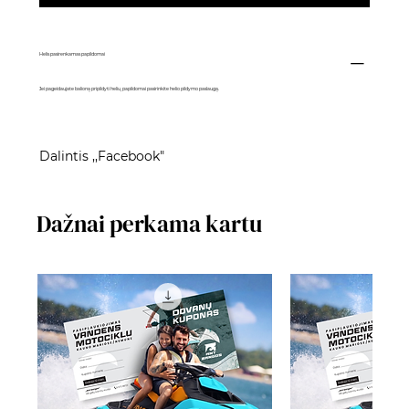
Helis pasirenkamas papildomai
Jei pageidaujate balioną pripildyti heliu, papildomai pasirinkite
helio pildymo paslaugą
.
Dalintis ,,Facebook"
Dažnai perkama kartu